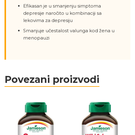
Efikasan je u smanjenju simptoma
depresije naročito u kombinaciji sa
lekovima za depresiju
Smanjuje učestalost valunga kod žena u
menopauzi
Povezani proizvodi