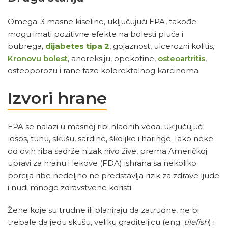
Omega-3 masne kiseline, uključujući EPA, takođe
mogu imati pozitivne efekte na bolesti pluća i
bubrega,
dijabetes tipa 2
, gojaznost, ulcerozni kolitis,
Kronovu bolest
, anoreksiju, opekotine,
osteoartritis
,
osteoporozu i rane faze kolorektalnog karcinoma.
Izvori hrane
EPA se nalazi u masnoj ribi hladnih voda, uključujući
losos, tunu, skušu, sardine, školjke i haringe. Iako neke
od ovih riba sadrže nizak nivo žive, prema Američkoj
upravi za hranu i lekove (FDA) ishrana sa nekoliko
porcija ribe nedeljno ne predstavlja rizik za zdrave ljude
i nudi mnoge zdravstvene koristi.
Žene koje su trudne ili planiraju da zatrudne, ne bi
trebale da jedu skušu, veliku graditeljicu (eng.
tilefish
) i