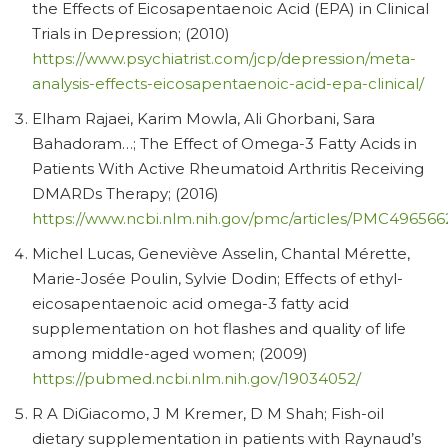
the Effects of Eicosapentaenoic Acid (EPA) in Clinical
Trials in Depression; (2010)
https://www.psychiatrist.com/jcp/depression/meta-
analysis-effects-eicosapentaenoic-acid-epa-clinical/
Elham Rajaei, Karim Mowla, Ali Ghorbani, Sara
Bahadoram…; The Effect of Omega-3 Fatty Acids in
Patients With Active Rheumatoid Arthritis Receiving
DMARDs Therapy; (2016)
https://www.ncbi.nlm.nih.gov/pmc/articles/PMC496566
Michel Lucas, Geneviève Asselin, Chantal Mérette,
Marie-Josée Poulin, Sylvie Dodin; Effects of ethyl-
eicosapentaenoic acid omega-3 fatty acid
supplementation on hot flashes and quality of life
among middle-aged women; (2009)
https://pubmed.ncbi.nlm.nih.gov/19034052/
R A DiGiacomo, J M Kremer, D M Shah; Fish-oil
dietary supplementation in patients with Raynaud’s