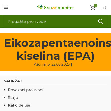
0
Eikozapentaenoin
kiselina (EPA)
Ažurirano: 22.03.2023 |
SADRŽAJ
Povezani proizvodi
Šta je
Kako deluje