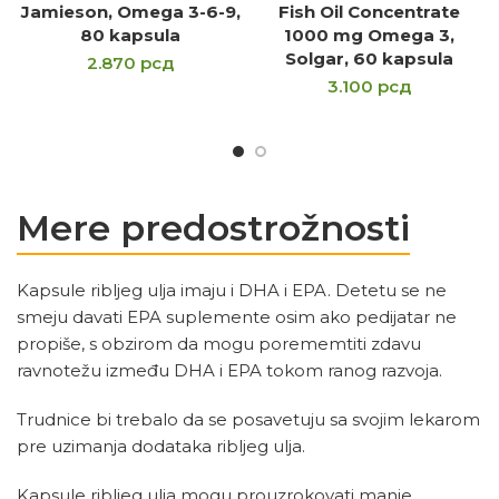
Jamieson, Omega 3-6-9,
Fish Oil Concentrate
80 kapsula
1000 mg Omega 3,
Solgar, 60 kapsula
2.870
рсд
3.100
рсд
Mere predostrožnosti
Kapsule ribljeg ulja imaju i DHA i EPA. Detetu se ne
smeju davati EPA suplemente osim ako pedijatar ne
propiše, s obzirom da mogu porememtiti zdavu
ravnotežu između DHA i EPA tokom ranog razvoja.
Trudnice bi trebalo da se posavetuju sa svojim lekarom
pre uzimanja dodataka ribljeg ulja.
Kapsule ribljeg ulja mogu prouzrokovati manje