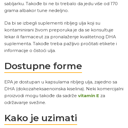
sabljarku. Takođe bi ne bi trebalo da jedu više od 170
grama albakor tune nedeljno.
Da bi se izbegli suplementi ribljeg ulja koji su
kontaminirani živom preporuka je da se konsultuje
lekar ili farmaceut za pronalaženje kvalitetnog DHA
suplementa. Takođe treba pažljivo pročitati etikete i
informacije o čistoći ulja.
Dostupne forme
EPA je dostupan u kapsulama ribljeg ulja, zajedno sa
DHA (dokozaheksaenoinska kiselina). Neki komercijalni
proizvodi mogu takođe da sadrže
vitamin E
za
održavanje svežine.
Kako je uzimati