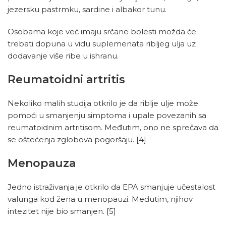
jezersku pastrmku, sardine i albakor tunu.
Osobama koje već imaju srčane bolesti možda će
trebati dopuna u vidu suplemenata ribljeg ulja uz
dodavanje više ribe u ishranu.
Reumatoidni artritis
Nekoliko malih studija otkrilo je da riblje ulje može
pomoći u smanjenju simptoma i upale povezanih sa
reumatoidnim artritisom. Međutim, ono ne sprečava da
se oštećenja zglobova pogoršaju.
[4]
Menopauza
Jedno istraživanja je otkrilo da EPA smanjuje učestalost
valunga kod žena u menopauzi. Međutim, njihov
intezitet nije bio smanjen.
[5]