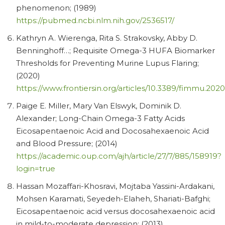
phenomenon; (1989)
https://pubmed.ncbi.nlm.nih.gov/2536517/
Kathryn A. Wierenga, Rita S. Strakovsky, Abby D.
Benninghoff…; Requisite Omega-3 HUFA Biomarker
Thresholds for Preventing Murine Lupus Flaring;
(2020)
https://www.frontiersin.org/articles/10.3389/fimmu.2020
Paige E. Miller, Mary Van Elswyk, Dominik D.
Alexander; Long-Chain Omega-3 Fatty Acids
Eicosapentaenoic Acid and Docosahexaenoic Acid
and Blood Pressure; (2014)
https://academic.oup.com/ajh/article/27/7/885/158919?
login=true
Hassan Mozaffari-Khosravi, Mojtaba Yassini-Ardakani,
Mohsen Karamati, Seyedeh-Elaheh, Shariati-Bafghi;
Eicosapentaenoic acid versus docosahexaenoic acid
in mild-to-moderate depression; (2013)