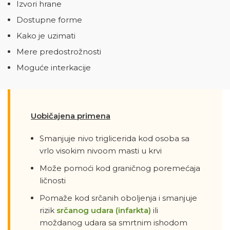
Izvori hrane
Dostupne forme
Kako je uzimati
Mere predostrožnosti
Moguće interkacije
Uobičajena primena
Smanjuje nivo triglicerida kod osoba sa
vrlo visokim nivoom masti u krvi
Može pomoći kod graničnog poremećaja
ličnosti
Pomaže kod srčanih oboljenja i smanjuje
rizik
srčanog udara (infarkta)
ili
moždanog udara sa smrtnim ishodom