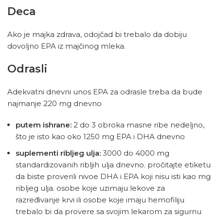
Deca
Ako je majka zdrava, odojčad bi trebalo da dobiju
dovoljno EPA iz majčinog mleka.
Odrasli
Adekvatni dnevni unos EPA za odrasle treba da bude
najmanje 220 mg dnevno
putem ishrane:
2 do 3 obroka masne ribe nedeljno,
što je isto kao oko 1250 mg EPA i DHA dnevno
suplementi ribljeg ulja:
3000 do 4000 mg
standardizovanih ribljih ulja dnevno. pročitajte etiketu
da biste proverili nivoe DHA i EPA koji nisu isti kao mg
ribljeg ulja. osobe koje uzimaju lekove za
razređivanje krvi ili osobe koje imaju hemofiliju
trebalo bi da provere sa svojim lekarom za sigurnu