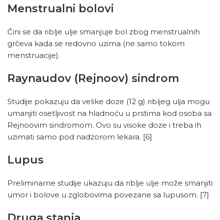
Menstrualni bolovi
Čini se da riblje ulje smanjuje bol zbog menstrualnih
grčeva kada se redovno uzima (ne samo tokom
menstruacije).
Raynaudov (Rejnoov) sindrom
Studije pokazuju da velike doze (12 g) ribljeg ulja mogu
umanjiti osetljivost na hladnoću u prstima kod osoba sa
Rejnoovim sindromom. Ovo su visoke doze i treba ih
uzimati samo pod nadzorom lekara.
[6]
Lupus
Preliminarne studije ukazuju da riblje ulje može smanjiti
umor i bolove u zglobovima povezane sa lupusom.
[7]
Druga stanja