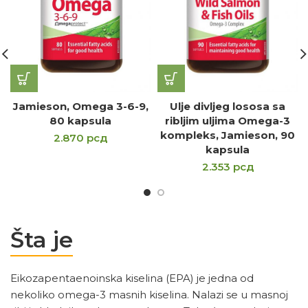
Jamieson, Omega 3-6-9,
Ulje divljeg lososa sa
80 kapsula
ribljim uljima Omega-3
kompleks, Jamieson, 90
2.870
рсд
kapsula
2.353
рсд
Šta je
Eikozapentaenoinska kiselina (EPA) je jedna od
nekoliko omega-3 masnih kiselina. Nalazi se u masnoj