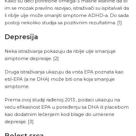
Kako su deci potrebne omega-3 masne kiseline da bi
im se mozak pravilno razvijao, istraživači su ispitalvali da
li riblje ulje može smanjiti simptome ADHD-a. Do sada
postoji nekoliko studija sa pozitivnim rezultatima.
[1]
Depresija
Neka istraživanja pokazuju da riblje ulje smanjuje
simptome depresije.
[2]
Druga istraživanja ukazuju da vrsta EPA poznata kao
etil-EPA (a ne DHA) može biti ona koja smanjuje
simptome.
Prema ovoj studiji rađenoj 2013., podaci ukazuju na
veću efikasnost EPA u poređenju sa DHA ili placebom
kao dodatnim lečenjem kod blage do umerene
depresije.
[3]
Bolest srca