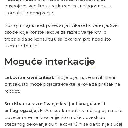
nuspojave, kao što su retka stolica, nelagodnost u
stomaku i podrigivanje.
Postoji mogućnost povećanja rizika od krvarenja. Sve
osobe koje koriste lekove za razređivanje krvi, bi
trebalo da se konsultuju sa lekarom pre nego što
uzmu riblje ulje.
Moguće interkacije
Lekovi za krvni pritisak:
Riblje ulje može sniziti krvni
pritisak, što može pojačati efekte lekova za pritisak na
recept.
Sredstva za razređivanje krvi (antikoagulansi i
antiagregacije):
EPA u suplementima ribljeg ulja može
povećati vreme krvarenja, što može dovesti do
otežanog delovanja ovih lekova. Čini se da to nije slučaj