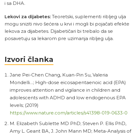
i sa DHA.
Lekovi za dijabetes:
Teoretski, suplementi ribljeg ulja
mogu sniziti nivo šećera u krvi i mogli bi pojačati efekte
lekova za dijabetes. Dijabetičari bi trebalo da se
posavetuju sa lekarom pre uzimanja ribljeg ulja.
Izvori članka
Jane Pei-Chen Chang, Kuan-Pin Su, Valeria
Mondelli…; High-dose eicosapentaenoic acid (EPA)
improves attention and vigilance in children and
adolescents with ADHD and low endogenous EPA
levels; (2019)
https://www.nature.com/articles/s41398-019-0633-0
M. Elizabeth Sublette MD PhD; Steven P. Ellis PhD,
Amy L. Geant BA, J. John Mann MD; Meta-Analysis of