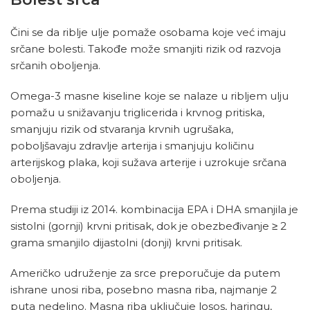
Čini se da riblje ulje pomaže osobama koje već imaju
srčane bolesti. Takođe može smanjiti rizik od razvoja
srčanih oboljenja.
Omega-3 masne kiseline koje se nalaze u ribljem ulju
pomažu u snižavanju triglicerida i krvnog pritiska,
smanjuju rizik od stvaranja krvnih ugrušaka,
poboljšavaju zdravlje arterija i smanjuju količinu
arterijskog plaka, koji sužava arterije i uzrokuje srčana
oboljenja.
Prema studiji iz 2014. kombinacija EPA i DHA smanjila je
sistolni (gornji) krvni pritisak, dok je obezbeđivanje ≥ 2
grama smanjilo dijastolni (donji) krvni pritisak.
Američko udruženje za srce preporučuje da putem
ishrane unosi riba, posebno masna riba, najmanje 2
puta nedeljno. Masna riba uključuje losos, haringu,