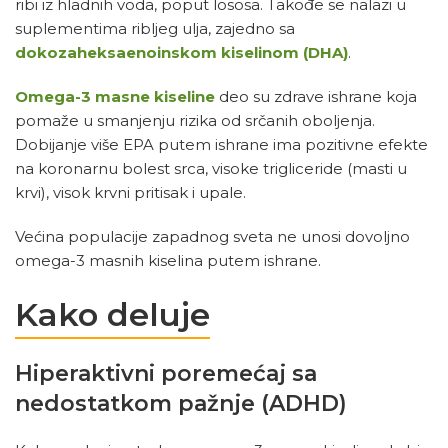
ribi iz hladnih voda, poput lososa. Takođe se nalazi u
suplementima ribljeg ulja, zajedno sa
dokozaheksaenoinskom kiselinom (DHA)
.
Omega-3 masne kiseline
deo su zdrave ishrane koja
pomaže u smanjenju rizika od srčanih oboljenja.
Dobijanje više EPA putem ishrane ima pozitivne efekte
na koronarnu bolest srca, visoke trigliceride (masti u
krvi), visok krvni pritisak i upale.
Većina populacije zapadnog sveta ne unosi dovoljno
omega-3 masnih kiselina putem ishrane.
Kako deluje
Hiperaktivni poremećaj sa
nedostatkom pažnje (ADHD)