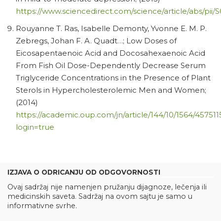
https://www.sciencedirect.com/science/article/abs/pi
Rouyanne T. Ras, Isabelle Demonty, Yvonne E. M. P.
Zebregs, Johan F. A. Quadt…; Low Doses of
Eicosapentaenoic Acid and Docosahexaenoic Acid
From Fish Oil Dose-Dependently Decrease Serum
Triglyceride Concentrations in the Presence of Plant
Sterols in Hypercholesterolemic Men and Women;
(2014)
https://academic.oup.com/jn/article/144/10/1564/457511
login=true
IZJAVA O ODRICANJU OD ODGOVORNOSTI
Ovaj sadržaj nije namenjen pružanju dijagnoze, lečenja ili
medicinskih saveta. Sadržaj na ovom sajtu je samo u
informativne svrhe.