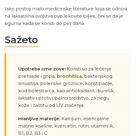
Iako postoji malo medicinske literature koja se odnosi
na laksativna svojstva ove lekovite biljke, čini se da je
sigurna kada se koristi do pet dana.
Sažeto
Upotreba crne zove:
Koristi se za lečenje
prehlade i gripa,
bronhitisa
, bakterijskog
sinusitisa, polenske groznice, konstipacije,
kod bolesti srca, kao antioksidant, diuretik,
laksativ i protivupalno sredstvo, za negu
kože i zaštitu od UV zračenja.
Hranljive materije:
Kalcijum, esencijalne
masne kiseline, kvercetin, rutin, vitamini A,
B1, B2, B3 i C.