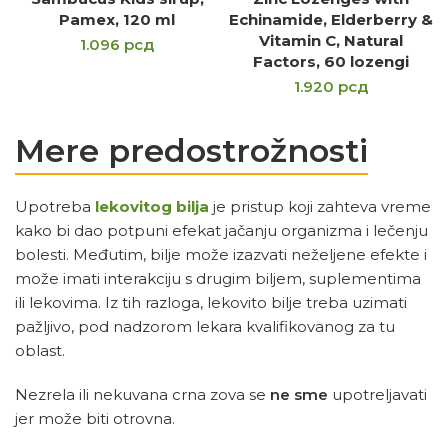
Pamex, 120 ml
Echinamide, Elderberry &
Vitamin C, Natural
1.096
рсд
Factors, 60 lozengi
1.920
рсд
Mere predostrožnosti
Upotreba
lekovitog bilja
je pristup koji zahteva vreme
kako bi dao potpuni efekat jačanju organizma i lečenju
bolesti. Međutim, bilje može izazvati neželjene efekte i
može imati interakciju s drugim biljem, suplementima
ili lekovima. Iz tih razloga, lekovito bilje treba uzimati
pažljivo, pod nadzorom lekara kvalifikovanog za tu
oblast.
Nezrela ili nekuvana crna zova se
ne sme
upotreljavati
jer može biti otrovna.