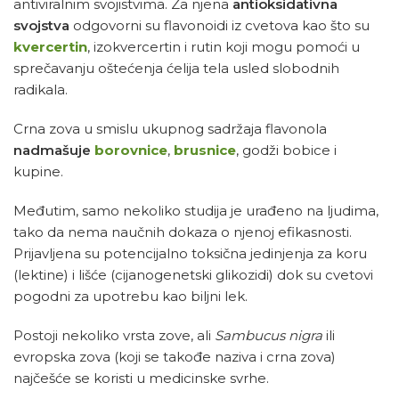
antiviralnim svojistvima. Za njena
antioksidativna
svojstva
odgovorni su flavonoidi iz cvetova kao što su
kvercertin
, izokvercertin i rutin koji mogu pomoći u
sprečavanju oštećenja ćelija tela usled slobodnih
radikala.
Crna zova u smislu ukupnog sadržaja flavonola
nadmašuje
borovnice
,
brusnice
, godži bobice i
kupine.
Međutim, samo nekoliko studija je urađeno na ljudima,
tako da nema naučnih dokaza o njenoj efikasnosti.
Prijavljena su potencijalno toksična jedinjenja za koru
(lektine) i lišće (cijanogenetski glikozidi) dok su cvetovi
pogodni za upotrebu kao biljni lek.
Postoji nekoliko vrsta zove, ali
Sambucus nigra
ili
evropska zova (koji se takođe naziva i crna zova)
najčešće se koristi u medicinske svrhe.