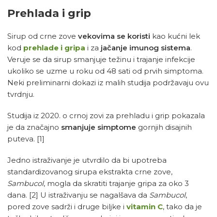
Prehlada i grip
Sirup od crne zove
vekovima se koristi
kao kućni lek
kod
prehlade i gripa
i za
jačanje imunog sistema
.
Veruje se da sirup smanjuje težinu i trajanje infekcije
ukoliko se uzme u roku od 48 sati od prvih simptoma.
Neki preliminarni dokazi iz malih studija podržavaju ovu
tvrdnju.
Studija iz 2020. o crnoj zovi za prehladu i grip pokazala
je da značajno
smanjuje simptome
gornjih disajnih
puteva.
[1]
Jedno istraživanje je utvrdilo da bi upotreba
standardizovanog sirupa ekstrakta crne zove,
Sambucol
, mogla da skratiti trajanje gripa za oko 3
dana.
[2]
U istraživanju se nagalšava da
Sambucol
,
pored zove sadrži i druge biljke i
vitamin C
, tako da je