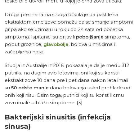
teško bilo utvrdili meru u kojoj je crna zova uticala.
Druga preliminarna studija otkrila je da pastile sa
ekstraktom crne zove pomažu da se smanje simptomi
gripa ako se uzimaju u roku od 24 sata od početka
simptoma. Ispitanici su prijavili
poboljšanje
simptoma,
poput groznice,
glavobolje
, bolova u mišićima i
začepljenja nosa.
Studija iz Australije iz 2016. pokazala je da je među 312
putnika na dugim avio letovima, oni koji su koristili
ekstrakt zove 10 dana pre i pet dana nakon leta imali
su
50 odsto manje
dana bolovanja usled prehlade od
onih koji nisu. Osim toga, putnici koji su koristili crnu
zovu imali su blaže simptome.
[3]
Bakterijski sinusitis (infekcija
sinusa)