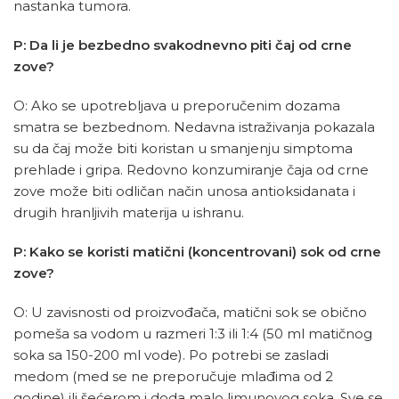
nastanka tumora.
P: Da li je bezbedno svakodnevno piti čaj od crne
zove?
O: Ako se upotrebljava u preporučenim dozama
smatra se bezbednom. Nedavna istraživanja pokazala
su da čaj može biti koristan u smanjenju simptoma
prehlade i gripa. Redovno konzumiranje čaja od crne
zove može biti odličan način unosa antioksidanata i
drugih hranljivih materija u ishranu.
P: Kako se koristi matični (koncentrovani) sok od crne
zove?
O: U zavisnosti od proizvođača, matični sok se obično
pomeša sa vodom u razmeri 1:3 ili 1:4 (50 ml matičnog
soka sa 150-200 ml vode). Po potrebi se zasladi
medom (med se ne preporučuje mlađima od 2
godine) ili šećerom i doda malo limunovog soka. Sve se