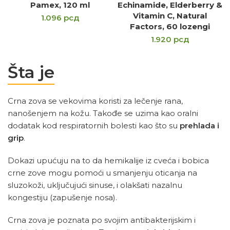
Pamex, 120 ml
Echinamide, Elderberry &
Vitamin C, Natural
1.096
рсд
Factors, 60 lozengi
1.920
рсд
Šta je
Crna zova se vekovima koristi za lečenje rana,
nanošenjem na kožu. Takođe se uzima kao oralni
dodatak kod respiratornih bolesti kao što su
prehlada i
grip
.
Dokazi upućuju na to da hemikalije iz cveća i bobica
crne zove mogu pomoći u smanjenju oticanja na
sluzokoži, uključujući sinuse, i olakšati nazalnu
kongestiju (zapušenje nosa).
Crna zova je poznata po svojim antibakterijskim i