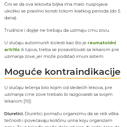
Čini se da ova lekovita biljka ima malo nuspojava
ukoliko se pravilno koristi tokom kratkog perioda (do 5
dana).
Trudnice i dojilje ne trebaju da uzimaju crnu zovu.
U slučaju autoimunih bolesti kao što je
reumatoidni
artritis
ili lupus, treba se posavetovati sa lekarom pre
uzimanja zove, jer može podstaći imuni sistem.
Moguće kontraindikacije
U slučaju lečenja bilo kojim od sledećih lekova, pre
uzimanja crne zove trebalo bi razgovarati sa svojim
lekarom
[10]
:
Diuretici.
Diuretici pomažu organizmu da se reši viška
tečnosti i povećavaju količinu urina koju organizam