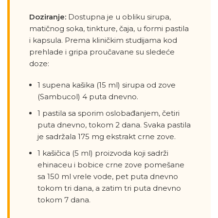
Doziranje:
Dostupna je u obliku sirupa,
matičnog soka, tinkture, čaja, u formi pastila
i kapsula. Prema kliničkim studijama kod
prehlade i gripa proučavane su sledeće
doze:
1 supena kašika (15 ml) sirupa od zove
(Sambucol) 4 puta dnevno.
1 pastila sa sporim oslobađanjem, četiri
puta dnevno, tokom 2 dana. Svaka pastila
je sadržala 175 mg ekstrakt crne zove.
1 kašičica (5 ml) proizvoda koji sadrži
ehinaceu i bobice crne zove pomešane
sa 150 ml vrele vode, pet puta dnevno
tokom tri dana, a zatim tri puta dnevno
tokom 7 dana.