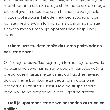
membranama usta. Sa druge stane neke osobe mogu
biti osetljive na ukus sirupa pa bi kapsule za njih bile
možda bolja opcija. Takođe, neki proizvođači sirupa
koriste med u svojim formulacija s obzirom da blaga
slatkoća meda umanjuje oporost i daje sirupu bolji
ukus.
P: U kom uzrastu dete može da uzima proizvode na
bazi crne zove?
O: Postoje proizvođači koji imaju formulacije proizvoda
na bazi crne zove namenjene dečijem uzrastu. Većina
preporučenih sirupa je za uzrast od 1 godine naviše,
dok gumene bombone za decu i prah obično se
preporučuju za stariji uzrast. Neki od sirupa sadrže i
med, koji se ne preporučuje pre 1. godine deteta.
P: Da li je upotrebna crne zove bezbedna za trudnice i
dojilje?