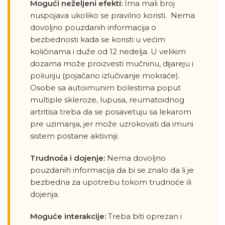
Mogući neželjeni efekti:
Ima mali broj
nuspojava ukoliko se pravilno koristi. Nema
dovoljno pouzdanih informacija o
bezbednosti kada se koristi u većim
količinama i duže od 12 nedelja. U velikim
dozama može proizvesti mučninu, dijareju i
poliuriju (pojačano izlučivanje mokraće).
Osobe sa autoimunim bolestima poput
multiple skleroze, lupusa, reumatoidnog
artritisa treba da se posavetuju sa lekarom
pre uzimanja, jer može uzrokovati da imuni
sistem postane aktivniji.
Trudnoća i dojenje:
Nema dovoljno
pouzdanih informacija da bi se znalo da li je
bezbedna za upotrebu tokom trudnoće ili
dojenja.
Moguće interakcije:
Treba biti oprezan i