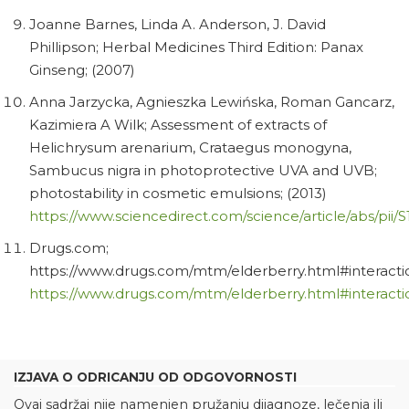
Joanne Barnes, Linda A. Anderson, J. David
Phillipson; Herbal Medicines Third Edition: Panax
Ginseng; (2007)
Anna Jarzycka, Agnieszka Lewińska, Roman Gancarz,
Kazimiera A Wilk; Assessment of extracts of
Helichrysum arenarium, Crataegus monogyna,
Sambucus nigra in photoprotective UVA and UVB;
photostability in cosmetic emulsions; (2013)
https://www.sciencedirect.com/science/article/abs/pii/
Drugs.com;
https://www.drugs.com/mtm/elderberry.html#interacti
https://www.drugs.com/mtm/elderberry.html#interacti
IZJAVA O ODRICANJU OD ODGOVORNOSTI
Ovaj sadržaj nije namenjen pružanju dijagnoze, lečenja ili