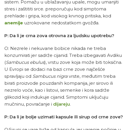
sistem. Pomažu u ublažavanju upale, mogu umanjiti
stres i zaštititi srce. preporučuju kod simptoma
prehlade i gripa, kod visokog krvnog pritiska, kod
anemije
uzrokovane nedostatkom gvožđa.
P: Da li je crna zova otrovna za ljudsku upotrebu?
O: Nezrele i nekuvane bobice nikada ne treba
konzumirati jer sadrže cijanid. Treba izbegavati Avdiku
(
Sambucus ebulus
), vrstu zove koja može biti toksična.
U Evropi se dodaci na bazi crne zove najčešće
spravljaju od
Sambucus nigra
vrste, međutim treba
birati proizvode pouzdanih kompanija, jer sirovo ili
nezrelo voće, kao i listovi, semenke i kora sadrže
glikozid koji indukuje cijanid. Simptomi uključuju
mučninu, povraćanje i
dijareju
.
P: Da li je bolje uzimati kapsule ili sirup od crne zove?
O:Sirupi se vare brže od kapsula, jer varenje počinje u