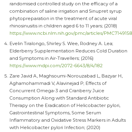
randomised controlled study on the efficacy of a
combination of saline irrigation and Sinupret syrup
phytopreparation in the treatment of acute viral
rhinosinusitis in children aged 6 to 11 years; (2018)
https://www.ncbi.nlm.nih.gov/pmc/articles/PMC7149158
Evelin Tiralongo, Shirley S. Wee, Rodney A. Lea;
Elderberry Supplementation Reduces Cold Duration
and Symptoms in Air-Travellers; (2016)
https://www.mdpi.com/2072-6643/8/4/182
Zare Javid A, Maghsoumi-Norouzabad L, Bazyar H,
Aghamohammadi V, Alavinejad P; Effects of
Concurrent Omega-3 and Cranberry Juice
Consumption Along with Standard Antibiotic
Therapy on the Eradication of Helicobacter pylori,
Gastrointestinal Symptoms, Some Serum
Inflammatory and Oxidative Stress Markers in Adults
with Helicobacter pylori Infection; (2020)