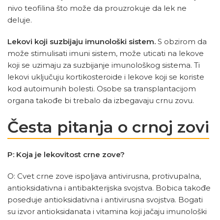
nivo teofilina što može da prouzrokuje da lek ne
deluje.
Lekovi koji suzbijaju imunološki sistem.
S obzirom da
može stimulisati imuni sistem, može uticati na lekove
koji se uzimaju za suzbijanje imunološkog sistema. Ti
lekovi uključuju kortikosteroide i lekove koji se koriste
kod autoimunih bolesti. Osobe sa transplantacijom
organa takođe bi trebalo da izbegavaju crnu zovu.
Česta pitanja o crnoj zovi
P: Koja je lekovitost crne zove?
O: Cvet crne zove ispoljava antivirusna, protivupalna,
antioksidativna i antibakterijska svojstva. Bobica takođe
poseduje antioksidativna i antivirusna svojstva. Bogati
su izvor antioksidanata i vitamina koji jačaju imunološki