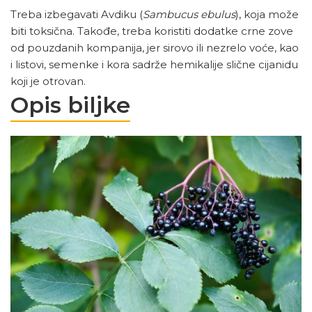
Treba izbegavati Avdiku (
Sambucus ebulus
), koja može
biti toksična. Takođe, treba koristiti dodatke crne zove
od pouzdanih kompanija, jer sirovo ili nezrelo voće, kao
i listovi, semenke i kora sadrže hemikalije slične cijanidu
koji je otrovan.
Opis biljke