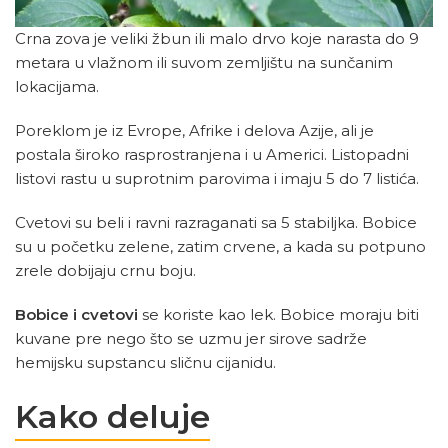
Crna zova je veliki žbun ili malo drvo koje narasta do 9
metara u vlažnom ili suvom zemljištu na sunčanim
lokacijama.
Poreklom je iz Evrope, Afrike i delova Azije, ali je
postala široko rasprostranjena i u Americi. Listopadni
listovi rastu u suprotnim parovima i imaju 5 do 7 listića.
Cvetovi su beli i ravni razraganati sa 5 stabiljka. Bobice
su u početku zelene, zatim crvene, a kada su potpuno
zrele dobijaju crnu boju.
Bobice i cvetovi
se koriste kao lek. Bobice moraju biti
kuvane pre nego što se uzmu jer sirove sadrže
hemijsku supstancu sličnu cijanidu.
Kako deluje