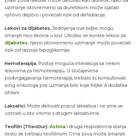
pravi. Zova takođe može delovati kao diuretik, tako da
uzimanje istovremeno sa diuretikom može ojačati
njihovo dejstvo i povećati rizik od dehidracije.
Lekovi za dijabetes.
Jedinjenja ove biljke mogu
smanjiti nivo šećera u krvi. Ukoliko se koriste lekovi za
dijabetes
, njeno istovremeno uzimanje može povećati
rizik od razvoja hipoglikemije.
Hemoterapija.
Postoji moguća interakcija sa nekim
lekovima za hemoterapiju. U slučajevima
podvrgagavanja hemoterapiji, trebalo bi konsultovati
svog onkologa pre uzmanja bilo koje biljke ili dodatka
ishrani.
Laksativi.
Može delovati poput laksativa i ne sme se
uzimati u isto vreme s drugim laksativima.
Teofilin (TheoDur).
Astma
i druga respiratorna stanja
često se tretiraju teofilinom. Crna zova može smanjiti