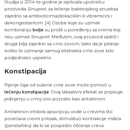
Studija iz 2014-te godine je ispitivala upotrebu
proizvoda
Sinupret
, za lečenje bakterijskog sinusitisa
zajedno sa antibioticima(doksiciklin ili vibramicin) i
dekongestantom.
[4]
Osobe koje su uzimali
kombinaciju
bolje
su prošli u poređenju sa onima koji
nisu uzimali
Sinupret
. Međutim, ovaj prozivod sadrži i
druga bilja zajedno sa crno zovom, tako da je pitanje
koliko bi uzimanje samog ekstrakta crne zove bilo
podjednako uspešno.
Konstipacija
Pijenje čaja od sušene crne zove može pomoći u
lečenju konstipacije
. Ovaj laksativni efekat se pripisuje
jedinjenju u crnoj zovi poznato kao antrahinon.
Antrahinon inhibira apsorpciju vode u crevima što
povećava crevni pritisak, stimulišući kontrakcije mišića
(peristaltiku) da bi se pospešilo čišćenje creva.