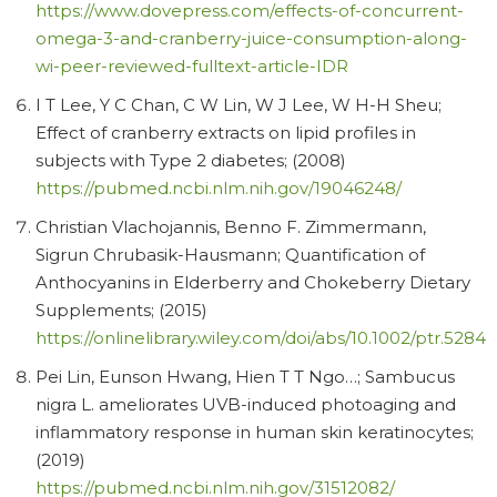
https://www.dovepress.com/effects-of-concurrent-
omega-3-and-cranberry-juice-consumption-along-
wi-peer-reviewed-fulltext-article-IDR
I T Lee, Y C Chan, C W Lin, W J Lee, W H-H Sheu;
Effect of cranberry extracts on lipid profiles in
subjects with Type 2 diabetes; (2008)
https://pubmed.ncbi.nlm.nih.gov/19046248/
Christian Vlachojannis, Benno F. Zimmermann,
Sigrun Chrubasik-Hausmann; Quantification of
Anthocyanins in Elderberry and Chokeberry Dietary
Supplements; (2015)
https://onlinelibrary.wiley.com/doi/abs/10.1002/ptr.5284
Pei Lin, Eunson Hwang, Hien T T Ngo…; Sambucus
nigra L. ameliorates UVB-induced photoaging and
inflammatory response in human skin keratinocytes;
(2019)
https://pubmed.ncbi.nlm.nih.gov/31512082/