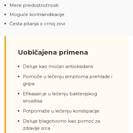
Mere predostrožnosti
Moguće kontraindikacije
Česta pitanja o crnoj zovi
Uobičajena primena
Deluje kao moćan antioksidans
Pomože u lečenju simptoma prehlade i
gripa
Efikasan je u lečenju bakterijskog
sinusitisa
Potpomaže u lečenju konstipacije
Deluje blagotvorno kao pomoć za
zdravlje srca