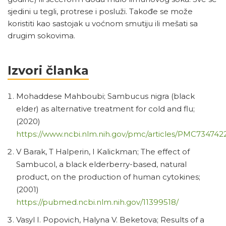
sjedini u tegli, protrese i posluži. Takođe se može
koristiti kao sastojak u voćnom smutiju ili mešati sa
drugim sokovima.
Izvori članka
Mohaddese Mahboubi; Sambucus nigra (black
elder) as alternative treatment for cold and flu;
(2020)
https://www.ncbi.nlm.nih.gov/pmc/articles/PMC734742
V Barak, T Halperin, I Kalickman; The effect of
Sambucol, a black elderberry-based, natural
product, on the production of human cytokines;
(2001)
https://pubmed.ncbi.nlm.nih.gov/11399518/
Vasyl I. Popovich, Halyna V. Beketova; Results of a