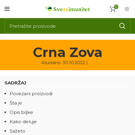
0
Crna Zova
Ažurirano: 30.10.2022 |
SADRŽAJ
Povezani proizvodi
Šta je
Opis biljke
Kako deluje
Sažeto