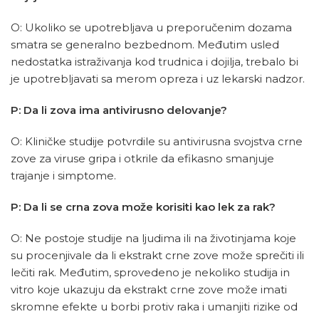
O: Ukoliko se upotrebljava u preporučenim dozama
smatra se generalno bezbednom. Međutim usled
nedostatka istraživanja kod trudnica i dojilja, trebalo bi
je upotrebljavati sa merom opreza i uz lekarski nadzor.
P: Da li zova ima antivirusno delovanje?
O: Kliničke studije potvrdile su antivirusna svojstva crne
zove za viruse gripa i otkrile da efikasno smanjuje
trajanje i simptome.
P: Da li se crna zova može korisiti kao lek za rak?
O: Ne postoje studije na ljudima ili na životinjama koje
su procenjivale da li ekstrakt crne zove može sprečiti ili
lečiti rak. Međutim, sprovedeno je nekoliko studija in
vitro koje ukazuju da ekstrakt crne zove može imati
skromne efekte u borbi protiv raka i umanjiti rizike od